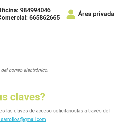
Oficina: 984994046
Área privada
Comercial: 665862665
del correo electrónico.
us claves?
nes las claves de acceso solicítanoslas a través del
sarrollos@gmail.com