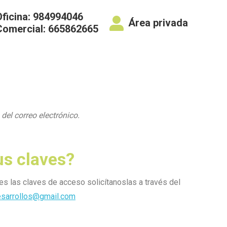
Oficina: 984994046
Área privada
Comercial: 665862665
del correo electrónico.
us claves?
nes las claves de acceso solicítanoslas a través del
sarrollos@gmail.com